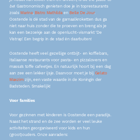
be
! Gastronomisch genieten doe je in toprestaurants
zoals
Marina
,
Bistro Mathilda
en
Belle De Jour
.
Oostende is dé stad van de garnaalkroketten dus ga
niet naar huis zonder die te proeven en breng als je
kan een bezoekje aan de openlucht-vismarkt ‘De
Vistrap’. Een begrip in de stad én daarbuiten!
Oostende heeft veel gezellige ontbijt- en koffiebars,
Italiaanse restaurants voor pasta- en pizzalovers en
massa’s toffe cafeetjes. En natuurlijk hoort bij een dag
aan zee een lekker ijsje. Daarvoor moet je bij
Gelato
Maxzim
zijn, een vaste waarde in de Koningin der
Badsteden. Smakelijk!
Voor families
Voor gezinnen met kinderen is Oostende een paradijs.
Naast het strand en de zee worden er veel leuke
activiteiten georganiseerd voor kids en hun
(groot)ouders. Onze aanraders: