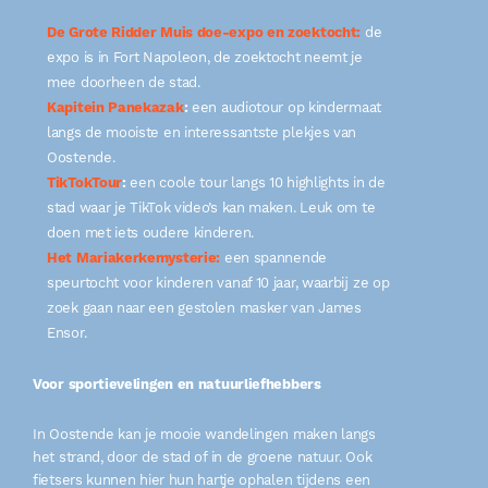
De Grote Ridder Muis doe-expo en zoektocht:
de
expo is in Fort Napoleon, de zoektocht neemt je
mee doorheen de stad.
Kapitein Panekazak
:
een audiotour op kindermaat
langs de mooiste en interessantste plekjes van
Oostende.
TikTokTour
:
een coole tour langs 10 highlights in de
stad waar je TikTok video’s kan maken. Leuk om te
doen met iets oudere kinderen.
Het Mariakerkemysterie:
een spannende
speurtocht voor kinderen vanaf 10 jaar, waarbij ze op
zoek gaan naar een gestolen masker van James
Ensor.
Voor sportievelingen en natuurliefhebbers
In Oostende kan je mooie wandelingen maken langs
het strand, door de stad of in de groene natuur. Ook
fietsers kunnen hier hun hartje ophalen tijdens een