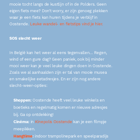
mooie tocht langs de kustlijn of in de Polders. Geen
eigen fiets mee? Don’t worry, er zijn genoeg plekken
waar je een fiets kan huren tijdens je verblijf in
Oostende.
Leuke wandel- en fietstips vind je hier.
SOS slecht weer
In België kan het weer al eens tegenvallen… Regen,
wind of een gure dag? Geen paniek, ook bij minder
mooi weer kan je veel leuke dingen doen in Oostende.
Zoals we al aanhaalden zijn er tal van mooie musea
en smakelijke eetadresjes. En er zijn nog andere
slecht-weer-opties:
Shoppen:
Oostende heeft veel leuke winkels en
boetieks en regelmatig komen er nieuwe adresjes
bij. Ga op ontdekking!
Cinéma:
in
Kinepolis Oostende
kan je een filmpje
meepikken.
Hangtime
:
indoor trampolinepark en speelparadijs