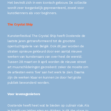
Het bevindt zich in een iconisch gebouw. De collectie
wordt zeer toegankelijk gepresenteerd, zowel voor
kunstkenners als voor beginners.
The Crystal Ship
Kunstenfestival The Crystal Ship heeft Oostende de
laatste jaren getransformeerd tot de grootste
openluchtgalerie van België. Ook dit jaar worden de
straten opnieuw gekleurd door een aantal nieuwe
werken van kunstenaars van over heel de wereld.
Tussen 28 maart en 9 april worden de nieuwe street
art muurschilderingen gecreëerd: zeker de moeite om
de artiesten eens ‘live’ aan het werk te zien. Daarna
zijn de werken klaar en kunnen ze door het grote
publiek bewonderd worden.
Voor levensgenieters
Oostende heeft heel wat te bieden op culinair vlak. Als
je houdt van lekker eten en drinken, is dit
the place to