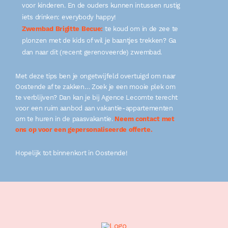
voor kinderen. En de ouders kunnen intussen rustig
iets drinken: everybody happy!
Zwembad Brigitte Becue:
te koud om in de zee te
plonzen met de kids of wil je baantjes trekken? Ga
dan naar dit (recent gerenoveerde) zwembad.
Met deze tips ben je ongetwijfeld overtuigd om naar
Oostende af te zakken… Zoek je een mooie plek om
te verblijven? Dan kan je bij Agence Lecomte terecht
voor een ruim aanbod aan vakantie-appartementen
om te huren in de paasvakantie.
Neem contact met
ons op voor een gepersonaliseerde offerte.
Hopelijk tot binnenkort in Oostende!
Footer
Sitemap