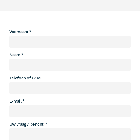
Leave
Voornaam
this
field
blank
Naam
Telefoon of GSM
E-mail
Uw vraag / bericht