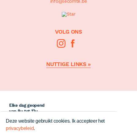
info@lecomte.be
VOLG ONS
NUTTIGE LINKS »
Openingsuren
Elke dag geopend
van 9u tot 12u
en van 14u tot 18u
Deze website gebruikt cookies. Ik accepteer het
Behalve op woensdag
privacybeleid
.
en zondag.