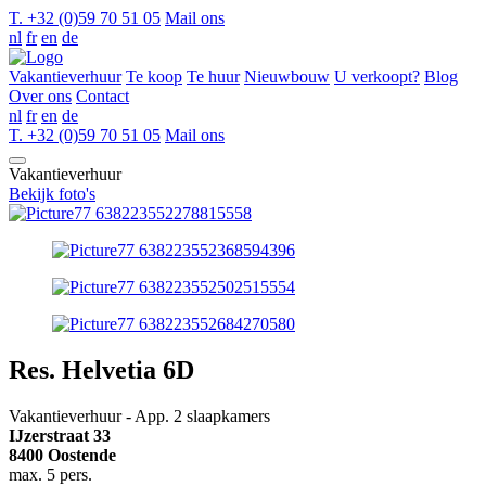
T. +32 (0)59 70 51 05
Mail ons
nl
fr
en
de
Vakantieverhuur
Te koop
Te huur
Nieuwbouw
U verkoopt?
Blog
Over ons
Contact
nl
fr
en
de
T. +32 (0)59 70 51 05
Mail ons
Vakantieverhuur
Bekijk foto's
Res. Helvetia 6D
Vakantieverhuur - App. 2 slaapkamers
IJzerstraat 33
8400 Oostende
max. 5 pers.