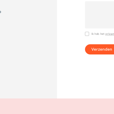
p
Ik heb het
privac
Verzenden