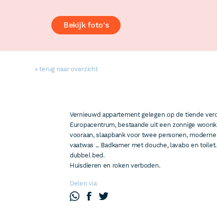
Bekijk foto's
« terug naar overzicht
Vernieuwd appartement gelegen op de tiende verd
Europacentrum, bestaande uit een zonnige woonk
vooraan, slaapbank voor twee personen, modern
vaatwas ... Badkamer met douche, lavabo en toile
dubbel bed.
Huisdieren en roken verboden.
Delen via