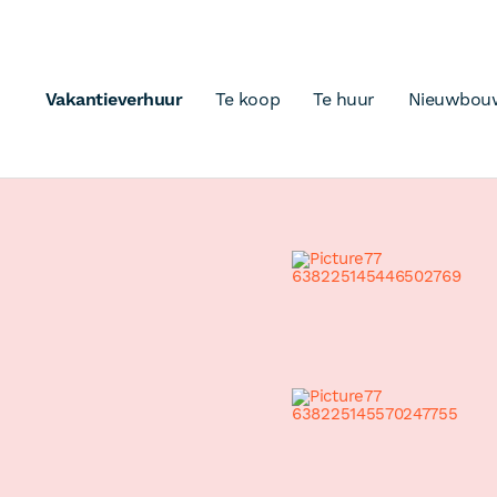
Vakantieverhuur
Te koop
Te huur
Nieuwbou