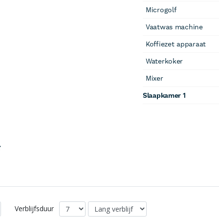
Microgolf
Vaatwas machine
Koffiezet apparaat
Waterkoker
Mixer
Slaapkamer 1
s