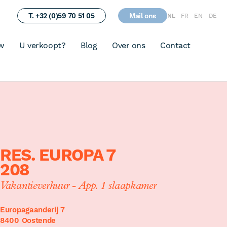
T. +32 (0)59 70 51 05
Mail ons
NL
FR
EN
DE
w
U verkoopt?
Blog
Over ons
Contact
RES. EUROPA 7
208
Vakantieverhuur - App. 1 slaapkamer
Europagaanderij 7
8400 Oostende