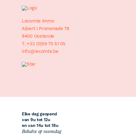
Sitemap
Lecomte Immo
Albert I Promenade 79
8400 Oostende
T. +32 (0)59 70 51 05
info@lecomte.be
Openingsuren
Elke dag geopend
van 9u tot 12u
en van 14u tot 18u
Behalve op woensdag