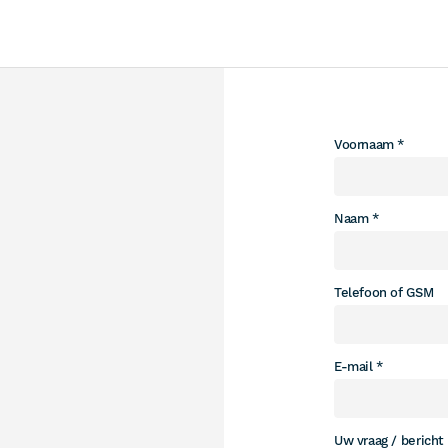
Leave
Voornaam
this
field
blank
Naam
Telefoon of GSM
E-mail
Uw vraag / bericht