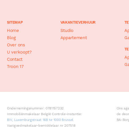
SITEMAP
VAKANTIEVERHUUR
TE
Home
Studio
A
Blog
Appartement
Ga
Over ons
TE
U verkoopt?
A
Contact
Ga
Troon 17
Ondernemingsnummer: 0781157232
Ons age
Immobiliënmakelaar België Controle-instantie:
de deon
BIV, Luxemburgstraat 16B te 1000 Brussel
BA-Borg
Vastgoedmakelaar-bemiddelaar nr 207518