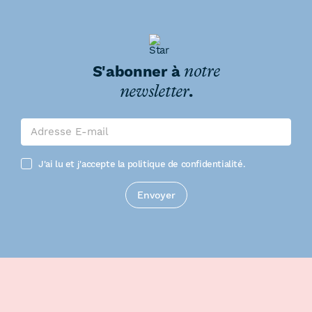
S'abonner à
notre
newsletter
.
Leave
this
field
blank
J'ai lu et j'accepte la politique de confidentialité.
Envoyer
Footer