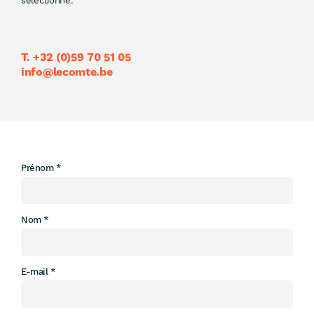
sélectionné.
T. +32 (0)59 70 51 05
info@lecomte.be
Leave
Prénom
this
field
blank
Nom
E-mail