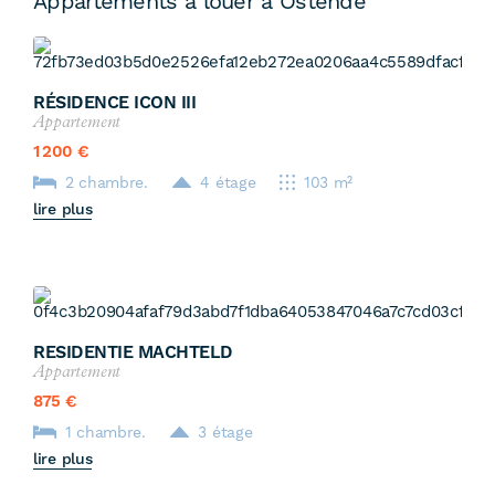
Appartements a louer à Ostende
RÉSIDENCE ICON III
Appartement
1 200 €
2 chambre.
4 étage
103 m²
lire plus
RESIDENTIE MACHTELD
Appartement
875 €
1 chambre.
3 étage
lire plus