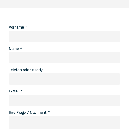
Leave
Vorname
this
field
blank
Name
Telefon oder Handy
E-Mail
Ihre Frage / Nachricht