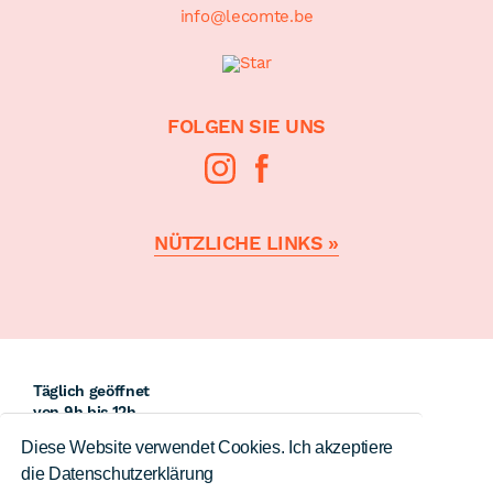
info@lecomte.be
FOLGEN SIE UNS
NÜTZLICHE LINKS »
Öffnungszeit
Täglich geöffnet
von 9h bis 12h
und von 14:00 bis 18:00 Uhr
Diese Website verwendet Cookies. Ich akzeptiere
Außer mittwochs
die Datenschutzerklärung
und Sonntag.