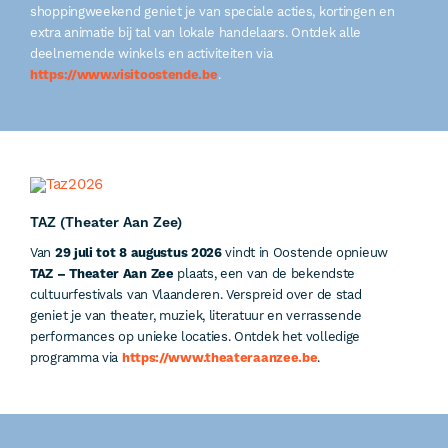
shoppingweekend geniet je van speciale acties, kortingen en
extra animatie bij tal van lokale handelaars. Ontdek alle
deelnemende winkels en activiteiten via
https://www.visitoostende.be
.
TAZ (Theater Aan Zee)
Van
29 juli tot 8 augustus 2026
vindt in Oostende opnieuw
TAZ – Theater Aan Zee
plaats, een van de bekendste
cultuurfestivals van Vlaanderen. Verspreid over de stad
geniet je van theater, muziek, literatuur en verrassende
performances op unieke locaties. Ontdek het volledige
programma via
https://www.theateraanzee.be
.