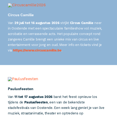
Circus Camille
Van
29 juli tot 16 augustus 2026
strijkt
Circus Camille
neer
in Oostende met een spectaculaire familieshow vol muziek,
acrobatie en verrassende acts. Het populaire concept rond
zangeres Camille brengt een unieke mix van circus en live
entertainment voor jong en oud. Meer info en tickets vind je
via
https://www.circuscamille.be
.
Paulusfeesten
Van
11 tot 17 augustus 2026
barst het feest opnieuw los
tijdens de
Paulusfeesten
, een van de bekendste
stadsfestivals van Oostende. Een week lang geniet je van live
muziek, straatanimatie, theater en optredens op