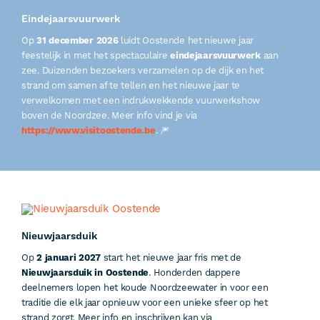
Eindejaarsvuurwerk
Op
31 december 2026
luidt Oostende het nieuwe jaar
feestelijk in met het spectaculaire
eindejaarsvuurwerk
aan
zee. Duizenden bezoekers verzamelen op de dijk en het
strand om samen af te tellen en het nieuwe jaar te
verwelkomen met een indrukwekkende vuurwerkshow
boven de Noordzee. Meer info vind je via
https://www.visitoostende.be
. 🎆
Nieuwjaarsduik
Op
2 januari 2027
start het nieuwe jaar fris met de
Nieuwjaarsduik in Oostende
. Honderden dappere
deelnemers lopen het koude Noordzeewater in voor een
traditie die elk jaar opnieuw voor een unieke sfeer op het
strand zorgt. Meer info en inschrijven kan via