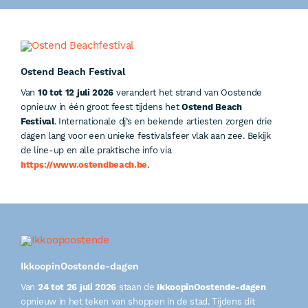
Ostend Beach Festival
Van
10 tot 12 juli 2026
verandert het strand van Oostende
opnieuw in één groot feest tijdens het
Ostend Beach
Festival
. Internationale dj’s en bekende artiesten zorgen drie
dagen lang voor een unieke festivalsfeer vlak aan zee. Bekijk
de line-up en alle praktische info via
https://www.ostendbeach.be
.
IkkoopinOostende-dagen
Van
24 tot 26 juli 2026
staan de
IkkoopinOostende-dagen
opnieuw in het teken van shoppen in de stad. Tijdens dit