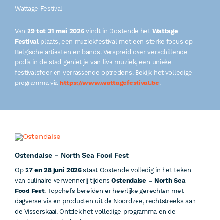
Wattage Festival
Van
29 tot 31 mei 2026
vindt in Oostende het
Wattage
Festival
plaats, een muziekfestival met een sterke focus op
Belgische artiesten en bands. Verspreid over verschillende
podia in de stad geniet je van live muziek, een unieke
festivalsfeer en verrassende optredens. Bekijk het volledige
programma via
https://www.wattagefestival.be
.
Ostendaise – North Sea Food Fest
Op
27 en 28 juni 2026
staat Oostende volledig in het teken
van culinaire verwennerij tijdens
Ostendaise – North Sea
Food Fest
. Topchefs bereiden er heerlijke gerechten met
dagverse vis en producten uit de Noordzee, rechtstreeks aan
de Visserskaai. Ontdek het volledige programma en de