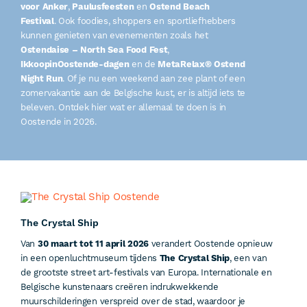
voor Anker
,
Paulusfeesten
en
Ostend Beach
Festival
. Ook foodies, shoppers en sportliefhebbers
kunnen genieten van evenementen zoals het
Ostendaise – North Sea Food Fest
,
IkkoopinOostende-dagen
en de
MetaRelax® Ostend
Night Run
. Of je nu een weekend aan zee plant of een
zomervakantie aan de Belgische kust, er is altijd iets te
beleven. Ontdek hier wat er allemaal te doen is in
Oostende in 2026.
The Crystal Ship
Van
30 maart tot 11 april 2026
verandert Oostende opnieuw
in een openluchtmuseum tijdens
The Crystal Ship
, een van
de grootste street art-festivals van Europa. Internationale en
Belgische kunstenaars creëren indrukwekkende
muurschilderingen verspreid over de stad, waardoor je