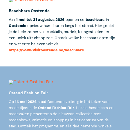
Beachbars Oostende
Van
1 mei tot 31 augustus 2026
openen de
beachbars in
Oostende
opnieuw hun deuren langs het strand. Hier geniet
je de hele zomer van cocktails, muziek, loungestoelen en
een uniek uitzicht op zee. Ontdek welke beachbars open zijn
en wat er te beleven valt via
https://www.visitoostende.be/beachbars
.
Ostend Fashion Fair
Op
15 mei 2026
staat Oostende volledig in het teken van
mode tijdens de
Ostend Fashion Fair
. Lokale handelaars en
modezaken presenteren de nieuwste collecties met
modeshows, animatie en shopping in het centrum van de
stad. Ontdek het programma en alle deelnemende winkels