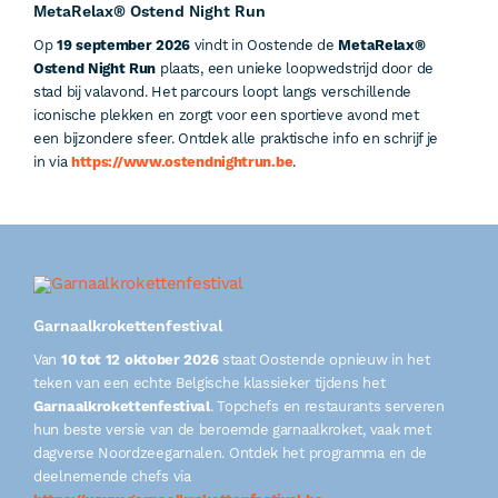
MetaRelax® Ostend Night Run
Op
19 september 2026
vindt in Oostende de
MetaRelax®
Ostend Night Run
plaats, een unieke loopwedstrijd door de
stad bij valavond. Het parcours loopt langs verschillende
iconische plekken en zorgt voor een sportieve avond met
een bijzondere sfeer. Ontdek alle praktische info en schrijf je
in via
https://www.ostendnightrun.be
.
Garnaalkrokettenfestival
Van
10 tot 12 oktober 2026
staat Oostende opnieuw in het
teken van een echte Belgische klassieker tijdens het
Garnaalkrokettenfestival
. Topchefs en restaurants serveren
hun beste versie van de beroemde garnaalkroket, vaak met
dagverse Noordzeegarnalen. Ontdek het programma en de
deelnemende chefs via