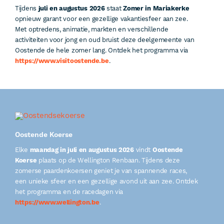
Tijdens
juli en augustus 2026
staat
Zomer in Mariakerke
opnieuw garant voor een gezellige vakantiesfeer aan zee.
Met optredens, animatie, markten en verschillende
activiteiten voor jong en oud bruist deze deelgemeente van
Oostende de hele zomer lang. Ontdek het programma via
https://www.visitoostende.be
.
Oostende Koerse
Elke
maandag in juli en augustus 2026
vindt
Oostende
Koerse
plaats op de Wellington Renbaan. Tijdens deze
zomerse paardenkoersen geniet je van spannende races,
een unieke sfeer en een gezellige avond uit aan zee. Ontdek
het programma en de racedagen via
https://www.wellington.be
.